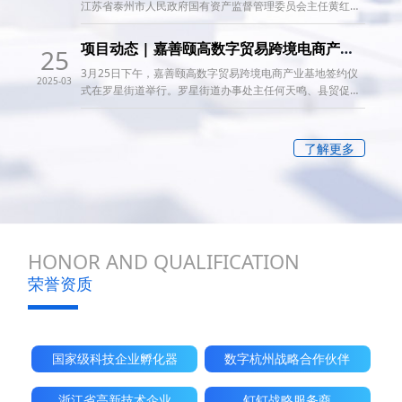
江苏省泰州市人民政府国有资产监督管理委员会主任黄红旗
一行来访颐高集团。
颐高集团
董事长翁南道、颐高集团亿脉
通科技CEO肖庆、杭州数字总经理张旭、杭州数据交易所市
项目动态 | 嘉善颐高数字贸易跨境电商产业基地正式签约！
25
场负责人胡雷亲切接待，双方围绕跨境电商、数据要素等产
3月25日下午，嘉善颐高数字贸易跨境电商产业基地签约仪
业发展，结合国有资产运营合作等议题展开深入沟通交流。
2025-03
式在罗星街道举行。罗星街道办事处主任何天鸣、县贸促会
副会长郁蓉，
颐高集团
亿脉通科技ceo肖庆出席见证。颐高
集团亿脉通运营总经理潘磊与罗星街道办事处副主任侯宇共
同签署合作协议。
了解更多
HONOR AND QUALIFICATION
荣誉资质
国家级科技企业孵化器
数字杭州战略合作伙伴
浙江省高新技术企业
钉钉战略服务商